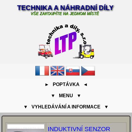
TECHNIKA A NÁHRADNÍ DÍLY
VŠE ZAKOUPÍTE NA JEDNOM MÍSTĚ
► POPTÁVKA ◄
▼ MENU ▼
▼ VYHLEDÁVÁNÍ A INFORMACE ▼
INDUKTIVNÍ SENZOR